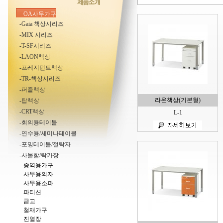
OA사무가구
-Gaia 책상시리즈
-MIX 시리즈
-T-SF시리즈
-LAON책상
-프레지던트책상
-TR-책상시리즈
-퍼즐책상
라온책상(기본형)
-탑책상
-CRT책상
L-1
-회의용테이블
-연수용/세미나테이블
-포밍테이블/절탁자
-사물함/락카장
중역용가구
사무용의자
사무용소파
파티션
금고
철재가구
진열장