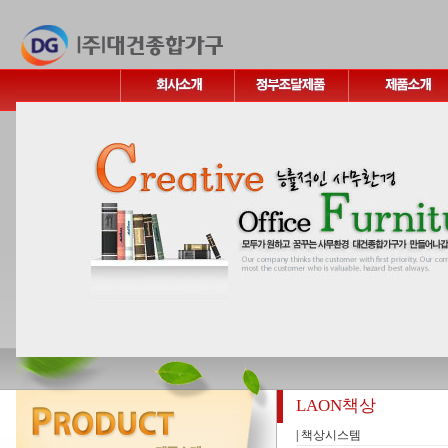
LAON책상
|
책상시스템