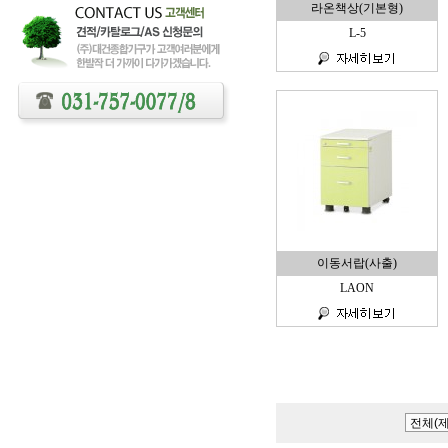
라온책상(기본형)
L-5
이동서랍(사출)
LAON