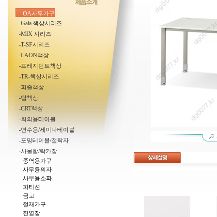
OA사무가구
-Gaia 책상시리즈
-MIX 시리즈
-T-SF시리즈
-LAON책상
-프레지던트책상
-TR-책상시리즈
-퍼즐책상
-탑책상
-CRT책상
-회의용테이블
-연수용/세미나테이블
-포밍테이블/절탁자
-사물함/락카장
중역용가구
사무용의자
사무용소파
파티션
금고
철재가구
진열장