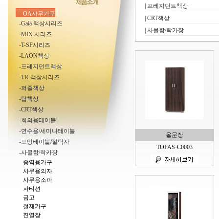
|
프레지던트책상
OA사무가구
|
CRT책상
-Gaia 책상시리즈
|
사물함/락카장
-MIX 시리즈
-T-SF시리즈
-LAON책상
-프레지던트책상
-TR-책상시리즈
-퍼즐책상
-탑책상
-CRT책상
-회의용테이블
-연수용/세미나테이블
올문장
-포밍테이블/절탁자
TOFAS-C0003
-사물함/락카장
중역용가구
사무용의자
사무용소파
파티션
금고
철재가구
진열장